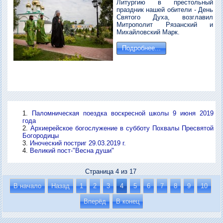
Литургию в престольный
праздник нашей обители - День
Святого Духа, возглавил
Митрополит Рязанский и
Михайловский Марк.
Подробнее...
Паломническая поездка воскресной школы 9 июня 2019
года
Архиерейское богослужение в субботу Похвалы Пресвятой
Богородицы
Иноческий постриг 29.03.2019 г.
Великий пост-"Весна души"
Страница 4 из 17
В начало
Назад
1
2
3
4
5
6
7
8
9
10
Вперёд
В конец