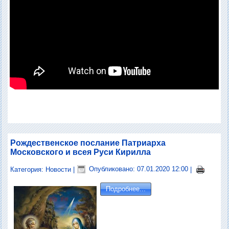
Рождественское послание Патриарха
Московского и всея Руси Кирилла
Категория:
Новости
|
Опубликовано: 07.01.2020 12:00
|
Подробнее...