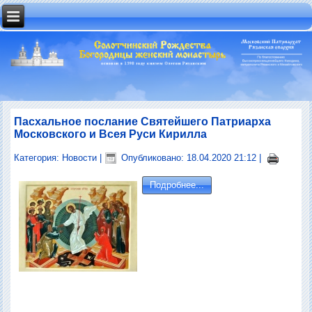
Пасхальное послание Святейшего Патриарха
Московского и Всея Руси Кирилла
Категория:
Новости
|
Опубликовано: 18.04.2020 21:12
|
Подробнее...