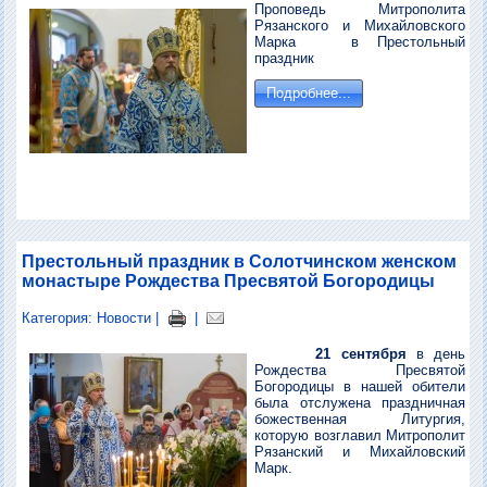
Проповедь Митрополита
Рязанского и Михайловского
Марка в Престольный
праздник
Подробнее...
Престольный праздник в Солотчинском женском
монастыре Рождества Пресвятой Богородицы
Категория:
Новости
|
|
21 сентября
в день
Рождества Пресвятой
Богородицы в нашей обители
была отслужена праздничная
божественная Литургия,
которую возглавил Митрополит
Рязанский и Михайловский
Марк.