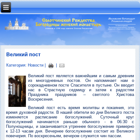
Великий пост
Категория:
Новости
|
|
Великий пост является важнейшим и самым древним
из многодневных постов. Он напоминает нам о
сорокадневном посте Спасителя в пустыне. Он вводит
нас в Страстную седмицу и затем к радостям
Праздника праздников – светлого Христова
Воскресения.
Великий пост есть время молитвы и покаяния, это
время духовной радости. В нашей обители во дни Великого поста
изменяется расписание богослужений. Суточный круг
богослужений начинается раньше обычного - в 06:30 с
Полунощницы, и заканчивается утреннее богослужение примерно
к 12-13 часам дня. Вечернее богослужение состоит из Великого
повечерия. По воскресеньям, вечером служится чин пассии.