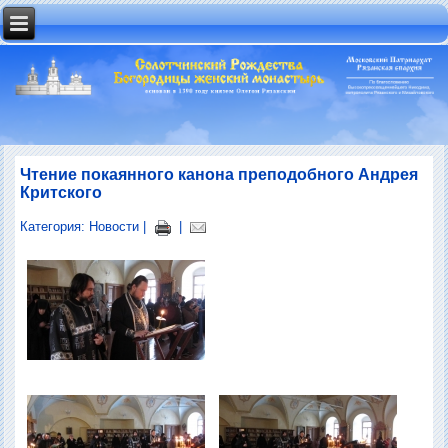
Чтение покаянного канона преподобного Андрея
Критского
Категория:
Новости
|
|