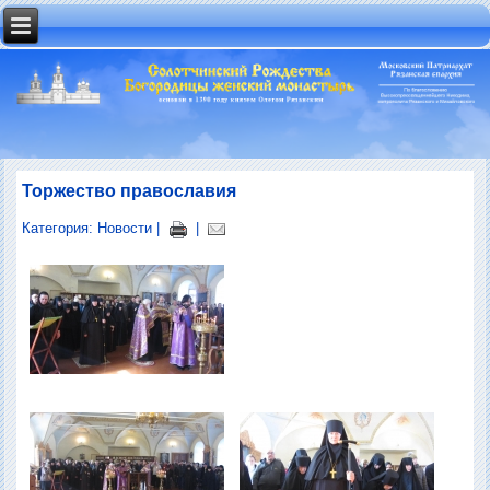
Торжество православия
Категория:
Новости
|
|