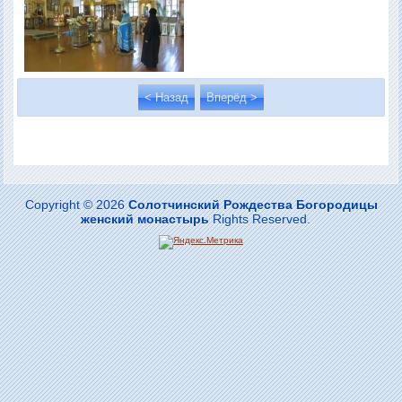
< Назад
Вперёд >
Copyright © 2026
Солотчинский Рождества Богородицы
женский монастырь
Rights Reserved.